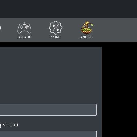
ARCADE
PROMO
ANUBIS
psional)