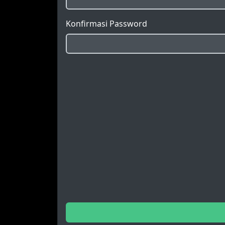
Konfirmasi Password