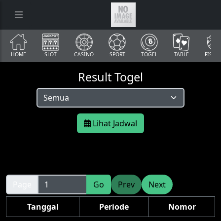
HOME
SLOT
CASINO
SPORT
TOGEL
TABLE
FISHI
Result Togel
Lihat Jadwal
Page
Go
Prev
Next
Tanggal
Periode
Nomor